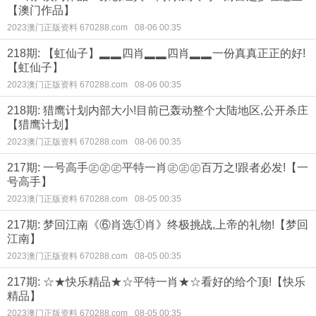
【澳门作品】
2023澳门正版资料 670288.com
08-06 00:35
218期: 【虹仙子】▂▂四肖▂▂四肖▂▂一份真真正正的好!
【虹仙子】
2023澳门正版资料 670288.com
08-06 00:35
218期: 猎鹰计划内部大小!目前已轰动整个大陆地区,公开杀庄
【猎鹰计划】
2023澳门正版资料 670288.com
08-06 00:35
217期: 一号高手㊣㊣㊣平特一肖㊣㊣㊣百万之!跟者必发!【一
号高手】
2023澳门正版资料 670288.com
08-05 00:35
217期: 梦回江南《⑥肖选①肖》终极挑战,上帝的礼物!【梦回
江南】
2023澳门正版资料 670288.com
08-05 00:35
217期: ☆★快乐精品★☆平特一肖★☆看好的给个顶!【快乐
精品】
2023澳门正版资料 670288.com
08-05 00:35